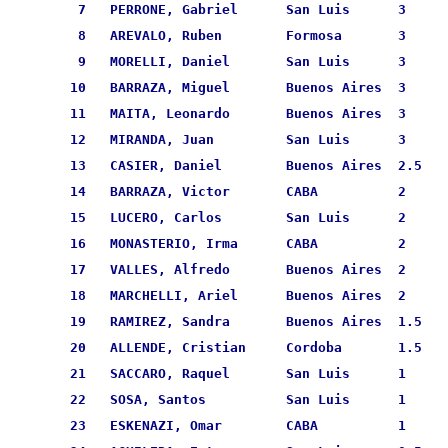
  7   PERRONE, Gabriel      San Luis      3      
  8   AREVALO, Ruben        Formosa       3      
  9   MORELLI, Daniel       San Luis      3      
 10   BARRAZA, Miguel       Buenos Aires  3      
 11   MAITA, Leonardo       Buenos Aires  3      
 12   MIRANDA, Juan         San Luis      3      
 13   CASIER, Daniel        Buenos Aires  2.5    
 14   BARRAZA, Victor       CABA          2      
 15   LUCERO, Carlos        San Luis      2      
 16   MONASTERIO, Irma      CABA          2      
 17   VALLES, Alfredo       Buenos Aires  2      
 18   MARCHELLI, Ariel      Buenos Aires  2      
 19   RAMIREZ, Sandra       Buenos Aires  1.5    
 20   ALLENDE, Cristian     Cordoba       1.5    
 21   SACCARO, Raquel       San Luis      1      
 22   SOSA, Santos          San Luis      1      
 23   ESKENAZI, Omar        CABA          1      