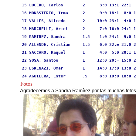
15 LUCERO, Carlos        2      3:0 13:1 22:1  
16 MONASTERIO, Irma      2      9:0 18:1  8:0 1
17 VALLES, Alfredo       2     10:0 23:1  4:0 1
18 MARCHELLI, Ariel      2      7:0 16:0 24:1 1
19 RAMIREZ, Sandra       1.5    1:0 24:1  9:0 1
20 ALLENDE, Cristian     1.5    6:0 22:= 21:0 2
21 SACCARO, Raquel       1      4:0  5:0 20:1 1
22 SOSA, Santos          1     12:0 20:= 15:0 2
23 ESKENAZI, Omar        1     14:0 17:0 13:0 2
24 AGUILERA, Ester       .5     8:0 19:0 18:0 2
Fotos
Agradecemos a Sandra Ramírez por las muchas fotos qu