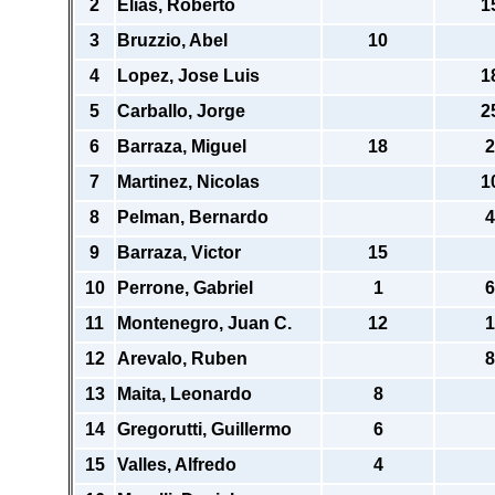
2
Elias, Roberto
1
3
Bruzzio, Abel
10
4
Lopez, Jose Luis
1
5
Carballo, Jorge
2
6
Barraza, Miguel
18
2
7
Martinez, Nicolas
1
8
Pelman, Bernardo
4
9
Barraza, Victor
15
10
Perrone, Gabriel
1
6
11
Montenegro, Juan C.
12
1
12
Arevalo, Ruben
8
13
Maita, Leonardo
8
14
Gregorutti, Guillermo
6
15
Valles, Alfredo
4