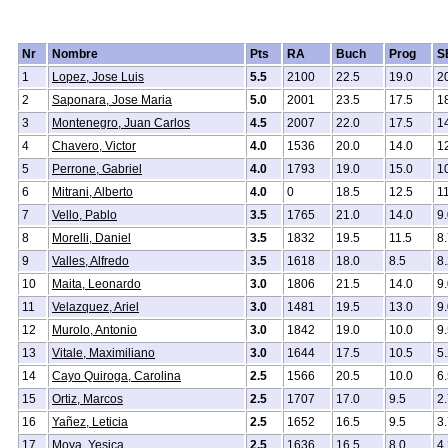
Nr
Nombre
Pts
RA
Buch
Prog
S
1
Lopez, Jose Luis
5.5
2100
22.5
19.0
2
2
Saponara, Jose Maria
5.0
2001
23.5
17.5
1
3
Montenegro, Juan Carlos
4.5
2007
22.0
17.5
1
4
Chavero, Victor
4.0
1536
20.0
14.0
1
5
Perrone, Gabriel
4.0
1793
19.0
15.0
1
6
Mitrani, Alberto
4.0
0
18.5
12.5
1
7
Vello, Pablo
3.5
1765
21.0
14.0
9
8
Morelli, Daniel
3.5
1832
19.5
11.5
8
9
Valles, Alfredo
3.5
1618
18.0
8.5
8
10
Maita, Leonardo
3.0
1806
21.5
14.0
9
11
Velazquez, Ariel
3.0
1481
19.5
13.0
9
12
Murolo, Antonio
3.0
1842
19.0
10.0
9
13
Vitale, Maximiliano
3.0
1644
17.5
10.5
5
14
Cayo Quiroga, Carolina
2.5
1566
20.5
10.0
6
15
Ortiz, Marcos
2.5
1707
17.0
9.5
2
16
Yañez, Leticia
2.5
1652
16.5
9.5
3
17
Moya, Yesica
2.5
1636
16.5
8.0
4