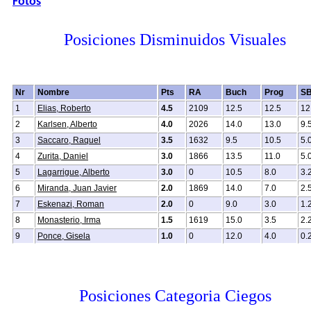
Fotos
Posiciones Disminuidos Visuales
Nr
Nombre
Pts
RA
Buch
Prog
S
1
Elias, Roberto
4.5
2109
12.5
12.5
12
2
Karlsen, Alberto
4.0
2026
14.0
13.0
9.
3
Saccaro, Raquel
3.5
1632
9.5
10.5
5.
4
Zurita, Daniel
3.0
1866
13.5
11.0
5.
5
Lagarrigue, Alberto
3.0
0
10.5
8.0
3.
6
Miranda, Juan Javier
2.0
1869
14.0
7.0
2.
7
Eskenazi, Roman
2.0
0
9.0
3.0
1.
8
Monasterio, Irma
1.5
1619
15.0
3.5
2.
9
Ponce, Gisela
1.0
0
12.0
4.0
0.
Posiciones Categoria Ciegos