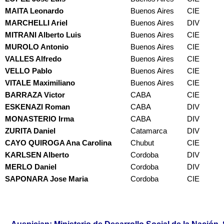
MAITA Leonardo
Buenos Aires
CIE
MARCHELLI Ariel
Buenos Aires
DIV
MITRANI Alberto Luis
Buenos Aires
CIE
MUROLO Antonio
Buenos Aires
CIE
VALLES Alfredo
Buenos Aires
CIE
VELLO Pablo
Buenos Aires
CIE
VITALE Maximiliano
Buenos Aires
CIE
BARRAZA Victor
CABA
CIE
ESKENAZI Roman
CABA
DIV
MONASTERIO Irma
CABA
DIV
ZURITA Daniel
Catamarca
DIV
CAYO QUIROGA Ana Carolina
Chubut
CIE
KARLSEN Alberto
Cordoba
DIV
MERLO Daniel
Cordoba
DIV
SAPONARA Jose Maria
Cordoba
CIE