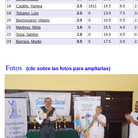
18
Castillo, Yanina
2.5
1811
14.5
8.0
2
19
Tobares, Luis
2.5
0
13.0
7.5
3
20
Barrionuevo, Hilario
2.5
0
10.0
5.5
2
21
Martinez, Mirta
1.0
0
15.5
4.0
2
22
Sosa, Santos
1.0
0
14.0
4.0
0
23
Barraza, Martin
0.5
0
17.5
3.0
2
Fotos
(clic sobre las fotos para ampliarlas)